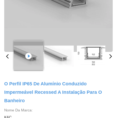
O Perfil IP65 De Alumínio Conduzido
Impermeável Recessed A Instalação Para O
Banheiro
Nome Da Marca:
K&C