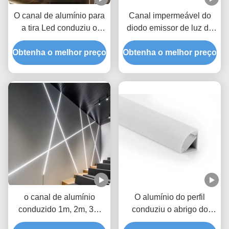
O canal de alumínio para
Canal impermeável do
a tira Led conduziu o
diodo emissor de luz do
canal impermeável do
comprimento
Obtenha o melhor preço
diodo emissor de luz de
Obtenha o melhor preço
W18mm*H8.7mm do
IP65 H8.7mm para a
alumínio 2m de Profil
iluminação de superfície
para a luz da decoração
o canal de alumínio
O alumínio do perfil
conduzido 1m, 2m, 3m
conduziu o abrigo do
dentro de 8mm conduziu
canal impermeável do