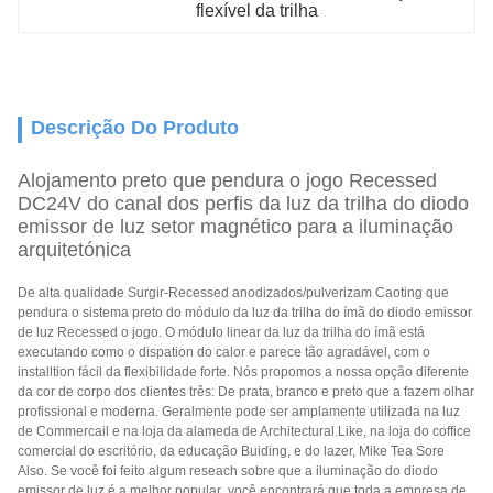
flexível da trilha
Descrição Do Produto
Alojamento preto que pendura o jogo Recessed
DC24V do canal dos perfis da luz da trilha do diodo
emissor de luz setor magnético para a iluminação
arquitetónica
De alta qualidade Surgir-Recessed anodizados/pulverizam Caoting que
pendura o sistema preto do módulo da luz da trilha do ímã do diodo emissor
de luz Recessed o jogo. O módulo linear da luz da trilha do ímã está
executando como o dispation do calor e parece tão agradável, com o
installtion fácil da flexibilidade forte. Nós propomos a nossa opção diferente
da cor de corpo dos clientes três: De prata, branco e preto que a fazem olhar
profissional e moderna. Geralmente pode ser amplamente utilizada na luz
de Commercail e na loja da alameda de Architectural.Like, na loja do coffice
comercial do escritório, da educação Buiding, e do lazer, Mike Tea Sore
Also. Se você foi feito algum reseach sobre que a iluminação do diodo
emissor de luz é a melhor popular
, você encontrará que toda a empresa de