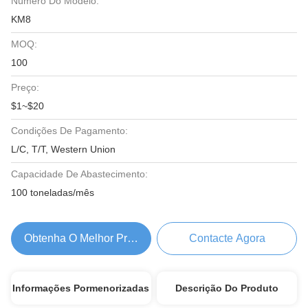
Número Do Modelo:
KM8
MOQ:
100
Preço:
$1~$20
Condições De Pagamento:
L/C, T/T, Western Union
Capacidade De Abastecimento:
100 toneladas/mês
Obtenha O Melhor Preço
Contacte Agora
Informações Pormenorizadas
Descrição Do Produto