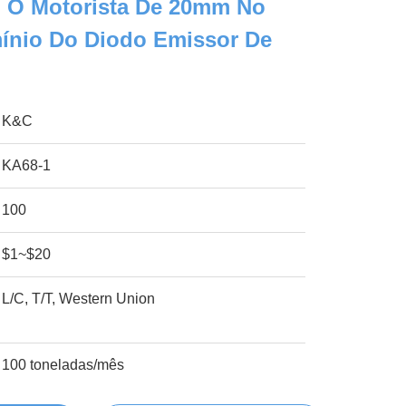
u O Motorista De 20mm No
mínio Do Diodo Emissor De
K&C
KA68-1
100
$1~$20
L/C, T/T, Western Union
100 toneladas/mês