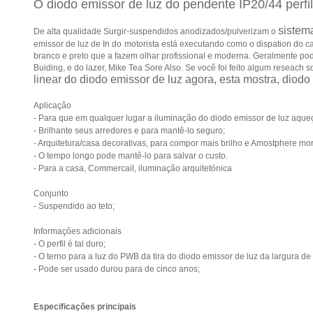
O diodo emissor de luz do pendente IP20/44 perfil
sistem
De alta qualidade Surgir-suspendidos anodizados/pulverizam o
emissor de luz de In
do
motorista
está executando como o dispation do calor
branco e preto que a fazem olhar profissional e moderna. Geralmente pode
Buiding, e do lazer, Mike Tea Sore Also. Se você foi feito algum reseach
linear do diodo emissor de luz agora, esta mostra, diodo
Aplicação
- Para que em qualquer lugar a iluminação do diodo emissor de luz aqueç
- Brilhante seus arredores e para mantê-lo seguro;
- Arquitetura/casa decorativas, para compor mais brilho e Amostphere mo
- O tempo longo pode mantê-lo para salvar o custo.
- Para a casa, Commercail, iluminação arquitetónica
Conjunto
- Suspendido ao teto;
Informações adicionais
- O perfil é tal duro;
- O terno para a luz do PWB da tira do diodo emissor de luz da largura d
- Pode ser usado durou para de cinco anos;
Especificações principais