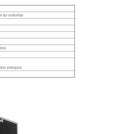
In do motorista
rton
 dos estoques