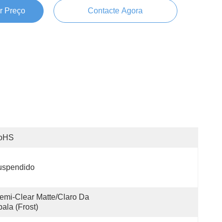
r Preço
Contacte Agora
oHS
uspendido
emi-Clear Matte/claro Da 
ala (Frost)