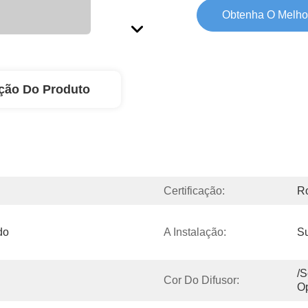
Obtenha O Melho
ção Do Produto
Certificação:
R
o 
A Instalação:
S
/S
Cor Do Difusor:
Op