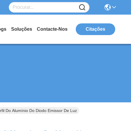
ogs
Soluções
Contacte-Nos
Citações
fil Do Alumínio Do Diodo Emissor De Luz