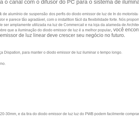
a o canal com o difusor do PC para o sistema de ilumina
a
de alumínio
de
suspensão
dos perfis do diodo emissor de luz de In do motorista
 e parece tão agradável, com o installtion fácil da flexibilidade forte.
Nós propomo
 ser amplamente utilizada na luz de Commercail e na loja da alameda de Architectu
, você encon
 sobre que a iluminação do diodo emissor de luz é a melhor popular
 emissor de luz linear deve crescer seu negócio no futuro.
a Dispation, para manter o diodo emissor de luz iluminar o tempo longo.
rno.
e 20-30mm, e da tira do diodo emissor de luz luz do PWB podem facilmente comprar