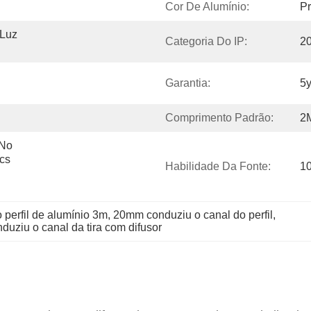
Cor De Alumínio:
Pr
Luz 
Categoria Do IP:
2
Garantia:
5y
Comprimento Padrão:
2M
No 
cs 
Habilidade Da Fonte:
1
perfil de alumínio 3m
, 
20mm conduziu o canal do perfil
, 
duziu o canal da tira com difusor