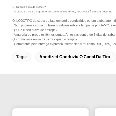
Q: Quanto o molde custou?
: O custo do molde depende dos projetos diferentes, nós avaliará por seu desenho.
Q: LOGOTIPO da cópia da lata em perfis conduzidos ou em embalagem
: Sim, poderia a cópia do laser conduziu sobre a tampa de profile/PC. 
Q: Que é seu prazo de entrega?
: A maioria de produtos têm estoques. Amostras dentro de 3 dias de trab
Q: Como você envia os bens e quanto tempo?
: Geralmente pela entrega expressa internacional tal como DHL, UPS, Fed
Tags:
Anodized Conduziu O Canal Da Tira