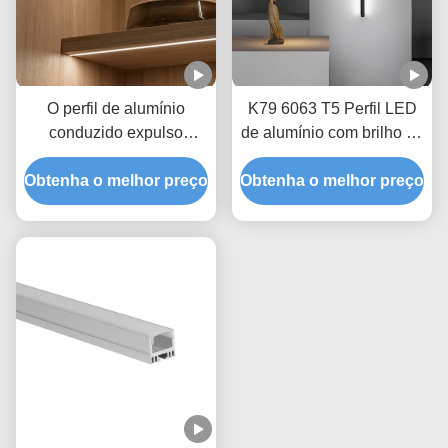
O perfil de alumínio
K79 6063 T5 Perfil LED
conduzido expulso
de alumínio com brilho de
anodizou a iluminação de
dois lados para
Obtenha o melhor preço
alumínio da parede do
Obtenha o melhor preço
instalação de montagem
diodo emissor de luz de
na superfície
12mm