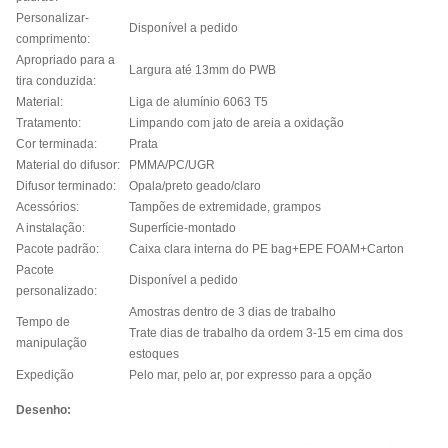
Personalizar-
Disponível a pedido
comprimento:
Apropriado para a
Largura até 13mm do PWB
tira conduzida:
Material:
Liga de alumínio 6063 T5
Tratamento:
Limpando com jato de areia a oxidação
Cor terminada:
Prata
Material do difusor:
PMMA/PC/UGR
Difusor terminado:
Opala/preto geado/claro
Acessórios:
Tampões de extremidade, grampos
A instalação:
Superfície-montado
Pacote padrão:
Caixa clara interna do PE bag+EPE FOAM+Carton
Pacote
Disponível a pedido
personalizado:
Amostras dentro de 3 dias de trabalho
Tempo de
Trate dias de trabalho da ordem 3-15 em cima dos
manipulação
estoques
Expedição
Pelo mar, pelo ar, por expresso para a opção
Desenho: