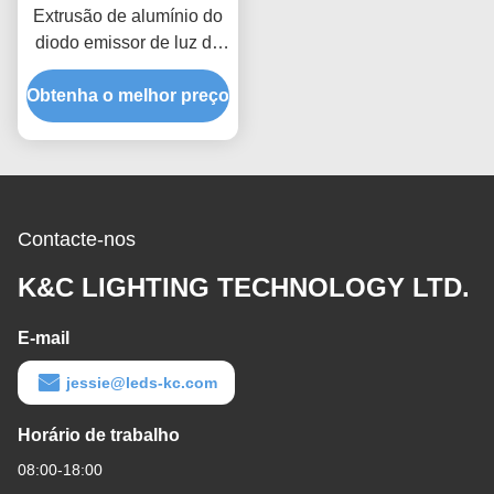
Extrusão de alumínio do
diodo emissor de luz da
montagem de superfície
Obtenha o melhor preço
width17mm high16mm
com difusor do PC
Contacte-nos
K&C LIGHTING TECHNOLOGY LTD.
E-mail
jessie@leds-kc.com
Horário de trabalho
08:00-18:00