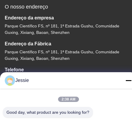
O nosso endereço
Endereço da empresa
Parque Científico FS, nº 181, 1ª Estrada Gushu, Comunidade
Guxing, Xixiang, Baoan, Shenzhen
Endereço da Fábrica
Parque Científico FS, nº 181, 1ª Estrada Gushu, Comunidade
Guxing, Xixiang, Baoan, Shenzhen
Telefone
86-0755-22300563
Jessie
2:38 AM
Good day, what product are you looking for?
China de Boa Qualidade perfil conduzido do alumínio da tira
Fornecedor. Copyright © -2026 K&C LIGHTING TECHNOLOGY
LTD. Todos os direitos reservados.