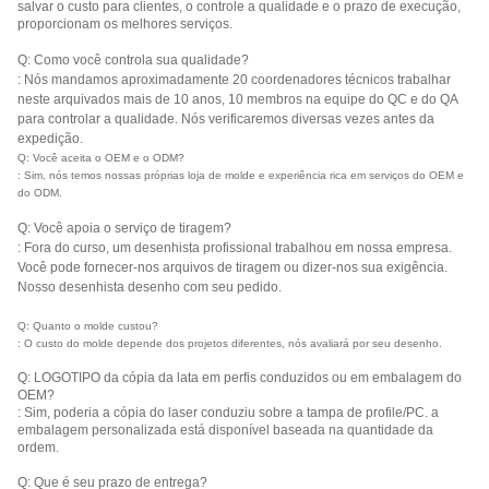
salvar o custo para clientes, o controle a qualidade e o prazo de execução,
proporcionam os melhores serviços.
Q: Como você controla sua qualidade?
: Nós mandamos aproximadamente 20 coordenadores técnicos trabalhar
neste arquivados mais de 10 anos, 10 membros na equipe do QC e do QA
para controlar a qualidade. Nós verificaremos diversas vezes antes da
expedição.
Q: Você aceita o OEM e o ODM?
: Sim, nós temos nossas próprias loja de molde e experiência rica em serviços do OEM e
do ODM.
Q: Você apoia o serviço de tiragem?
: Fora do curso, um desenhista profissional trabalhou em nossa empresa.
Você pode fornecer-nos arquivos de tiragem ou dizer-nos sua exigência.
Nosso desenhista desenho com seu pedido.
Q: Quanto o molde custou?
: O custo do molde depende dos projetos diferentes, nós avaliará por seu desenho.
Q: LOGOTIPO da cópia da lata em perfis conduzidos ou em embalagem do
OEM?
: Sim, poderia a cópia do laser conduziu sobre a tampa de profile/PC. a
embalagem personalizada está disponível baseada na quantidade da
ordem.
Q: Que é seu prazo de entrega?