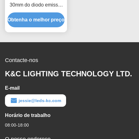
30mm do diodo emissor
de luz de In do motorista
Obtenha o melhor preço
semi claro
Contacte-nos
K&C LIGHTING TECHNOLOGY LTD.
E-mail
jessie@leds-kc.com
Horário de trabalho
08:00-18:00
O nosso endereço