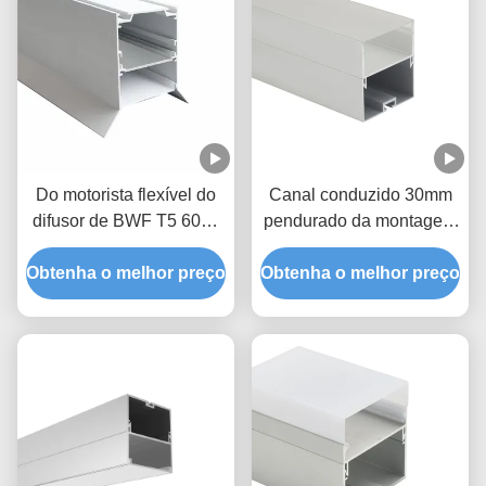
Do motorista flexível do
Canal conduzido 30mm
difusor de BWF T5 6063
pendurado da montagem
perfil de alumínio do
da tira IP20/44
Obtenha o melhor preço
diodo emissor de luz de
Obtenha o melhor preço
In