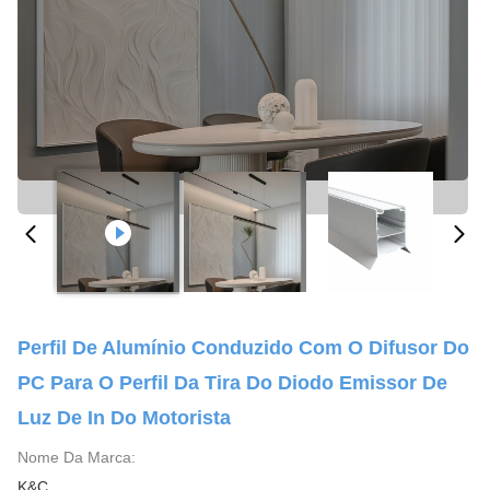
Perfil De Alumínio Conduzido Com O Difusor Do
PC Para O Perfil Da Tira Do Diodo Emissor De
Luz De In Do Motorista
Nome Da Marca:
K&C