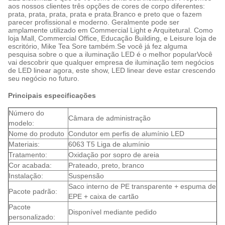
aos nossos clientes três opções de cores de corpo diferentes:
prata, prata, prata, prata e prata.Branco e preto que o fazem
parecer profissional e moderno. Geralmente pode ser
amplamente utilizado em Commercial Light e Arquitetural. Como
loja Mall, Commercial Office, Educação Building, e Leisure loja de
escritório, Mike Tea Sore também.Se você já fez alguma
pesquisa sobre o que a iluminação LED é o melhor popular
Você
vai descobrir que qualquer empresa de iluminação tem negócios
de LED linear agora, este show, LED linear deve estar crescendo
seu negócio no futuro.
Principais especificações
Número do
Câmara de administração
modelo:
Nome do produto
Condutor em perfis de alumínio LED
Materiais:
6063 T5 Liga de alumínio
Tratamento:
Oxidação por sopro de areia
Cor acabada:
Prateado, preto, branco
Instalação:
Suspensão
Saco interno de PE transparente + espuma de
Pacote padrão:
EPE + caixa de cartão
Pacote
Disponível mediante pedido
personalizado: