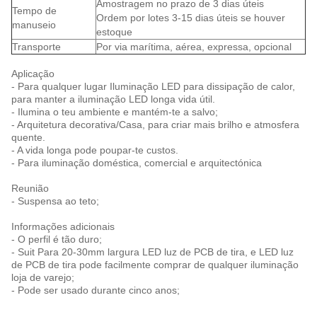
Amostragem no prazo de 3 dias úteis
Tempo de
Ordem por lotes 3-15 dias úteis se houver
manuseio
estoque
Transporte
Por via marítima, aérea, expressa, opcional
Aplicação
- Para qualquer lugar Iluminação LED para dissipação de calor,
para manter a iluminação LED longa vida útil.
- Ilumina o teu ambiente e mantém-te a salvo;
- Arquitetura decorativa/Casa, para criar mais brilho e atmosfera
quente.
- A vida longa pode poupar-te custos.
- Para iluminação doméstica, comercial e arquitectónica
Reunião
- Suspensa ao teto;
Informações adicionais
- O perfil é tão duro;
- Suit Para 20-30mm largura LED luz de PCB de tira, e LED luz
de PCB de tira pode facilmente comprar de qualquer iluminação
loja de varejo;
- Pode ser usado durante cinco anos;