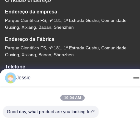
Endereço da empresa
Parque Científico FS, nº 181, 1ª Estrada Gushu, Comunidade
Guxing, Xixiang, Baoan, Shenzhen
Endereço da Fábrica
Parque Científico FS, nº 181, 1ª Estrada Gushu, Comunidade
Guxing, Xixiang, Baoan, Shenzhen
Telefone
86-0755-22300563
Jessie
10:04 AM
Good day, what product are you looking for?
China de Boa Qualidade perfil conduzido do alumínio da tira
Fornecedor. Copyright © -2026 K&C LIGHTING TECHNOLOGY
LTD. Todos os direitos reservados.
Política de Privacidade
|
Mapa do Site