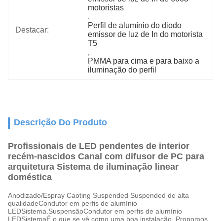
motoristas
, 
Perfil de alumínio do diodo 
Destacar:
emissor de luz de In do motorista 
T5
, 
PMMA para cima e para baixo a 
iluminação do perfil
Descrição Do Produto
Profissionais de LED pendentes de interior
recém-nascidos Canal com difusor de PC para
arquitetura Sistema de iluminação linear
doméstica
Anodizado/Espray Caoting Suspended Suspended de alta
qualidade
Condutor em perfis de alumínio
LED
Sistema.
Suspensão
Condutor em perfis de alumínio
LED
Sistema
É o que se vê como uma boa instalação. Propomos