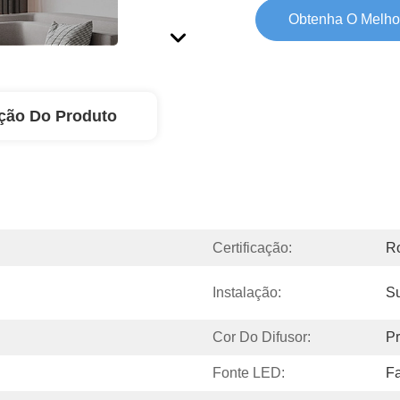
Obtenha O Melho
ção Do Produto
Certificação:
R
Instalação:
S
Cor Do Difusor:
Pr
Fonte LED:
F