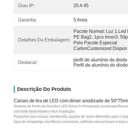
Grau IP:
20 A 45
Garantia:
5 Anos
Pacote Normal: Luz 1.led 
PE Bag2. 1pcs Inner3. 50p
Detalhes Da Embalagem:
Pelo Pacote Especial 
CartonCustomized Dispon
perfil de alumínio do diod
Destacar:
Perfil de alumínio do diod
Descrição Do Produto
Canais de tira de LED com driver anodizado de 50*75m
Sistema de Perfis de Alumínio LED Driver In Pendurado anodizado/Revest
com forte flexibilidade e fácil instalação.
Propomos aos nossos clientes três opções de cores diferentes para o cor
lojas de shoppings, escritórios comerciais, edifícios educacionais e lojas d