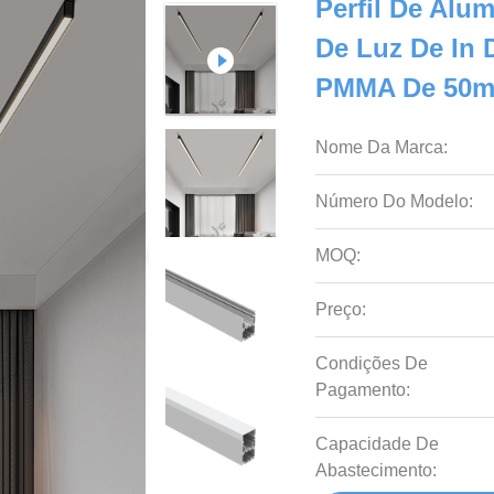
Perfil De Alu
De Luz De In 
PMMA De 50mm
Nome Da Marca:
Número Do Modelo:
MOQ:
Preço:
Condições De
Pagamento:
Capacidade De
Abastecimento: