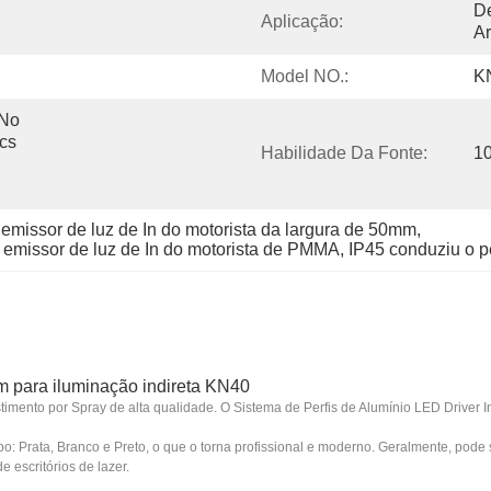
De
Aplicação:
Ar
Model NO.:
K
No 
cs 
Habilidade Da Fonte:
1
o emissor de luz de In do motorista da largura de 50mm
, 
o emissor de luz de In do motorista de PMMA
, 
IP45 conduziu o pe
m para iluminação indireta KN40
imento por Spray de alta qualidade. O Sistema de Perfis de Alumínio LED Driver 
po: Prata, Branco e Preto, o que o torna profissional e moderno. Geralmente, pod
e escritórios de lazer.