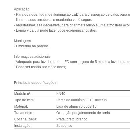
Aplicação
- Para qualquer lugar de iluminação LED para dissipação de calor, para m
- Ilumine seus arredores e mantenha você seguro；
- Arquitetura/Casa decorativa, para criar mais brilho e uma atmosfera aco
- Longa vida útil pode fazer você economizar custos.
Montagem
- Embutido na parede.
Informações adicionais
- Adequado para luz de tira de LED com largura de 5 mm, e a luz de tira
- Pode ser usado por cinco anos;
Principais especificações
Modelo nº:
KN40
Tipo de item:
Perfis de alumínio LED Driver In
Material:
Liga de alumínio 6063 T5
Tratamento:
Oxidação por jateamento de areia
Cor finalizada:
Prata, preto, branco
Instalação:
Suspenso