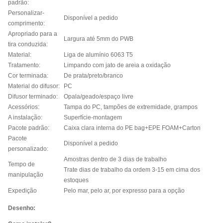
padrão:
Personalizar-
Disponível a pedido
comprimento:
Apropriado para a
Largura até 5mm do PWB
tira conduzida:
Material:
Liga de alumínio 6063 T5
Tratamento:
Limpando com jato de areia a oxidação
Cor terminada:
De prata/preto/
branco
Material do difusor:
PC
Difusor terminado:
Opala/geado/espaço livre
Acessórios:
Tampa do PC, tampões de extremidade, grampos
A instalação:
Superfície-montagem
Pacote padrão:
Caixa clara interna do PE bag+EPE FOAM+Carton
Pacote
Disponível a pedido
personalizado:
Amostras dentro de 3 dias de trabalho
Tempo de
Trate dias de trabalho da ordem 3-15 em cima dos
manipulação
estoques
Expedição
Pelo mar, pelo ar, por expresso para a opção
Desenho: