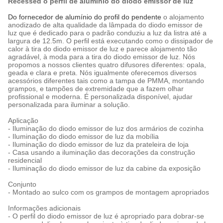
Recessed o perfil de alumínio do diodo emissor de luz
Do fornecedor de alumínio do profil do pendente
o alojamento
anodizado de alta qualidade da lâmpada do diodo emissor de
luz que é dedicado para o padrão conduziu a luz da listra até a
largura de 12.5m. O perfil está executando como o dissipador de
calor à tira do diodo emissor de luz e parece alojamento tão
agradável, à moda para a tira do diodo emissor de luz. Nós
propomos a nossos clientes quatro difusores diferentes: opala,
geada e clara e preta. Nós igualmente oferecemos diversos
acessórios diferentes tais como a tampa de PMMA, montando
grampos, e tampões de extremidade que a fazem olhar
profissional e moderna. É personalizada disponível, ajudar
personalizada para iluminar a solução.
Aplicação
- Iluminação do diodo emissor de luz dos armários de cozinha
- Iluminação do diodo emissor de luz da mobília
- Iluminação do diodo emissor de luz da prateleira de loja
- Casa usando a iluminação das decorações da construção
residencial
- Iluminação do diodo emissor de luz da cabine da exposição
Conjunto
- Montado ao sulco com os grampos de montagem apropriados
Informações adicionais
- O perfil do diodo emissor de luz é apropriado para dobrar-se