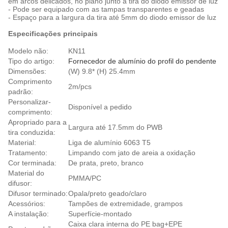
em arcos delicados, no plano junto à tira do diodo emissor de luz
- Pode ser equipado com as tampas transparentes e geadas
- Espaço para a largura da tira até 5mm do diodo emissor de luz
Especificações principais
Modelo não:
KN11
Tipo do artigo:
Fornecedor de alumínio do profil do pendente
Dimensões:
(W) 9.8* (H) 25.4mm
Comprimento
2m/pcs
padrão:
Personalizar-
Disponível a pedido
comprimento:
Apropriado para a
Largura até 17.5mm do PWB
tira conduzida:
Material:
Liga de alumínio 6063 T5
Tratamento:
Limpando com jato de areia a oxidação
Cor terminada:
De prata, preto, branco
Material do
PMMA/PC
difusor:
Difusor terminado:
Opala/preto geado/claro
Acessórios:
Tampões de extremidade, grampos
A instalação:
Superfície-montado
Caixa clara interna do PE bag+EPE