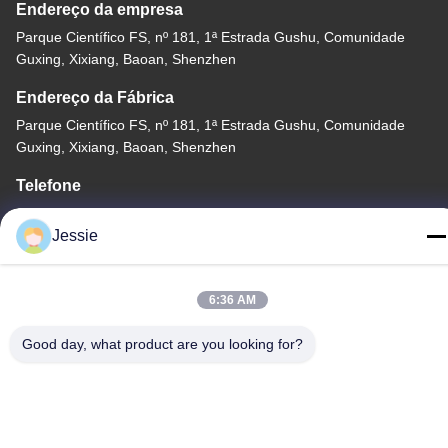
Endereço da empresa
Parque Científico FS, nº 181, 1ª Estrada Gushu, Comunidade
Guxing, Xixiang, Baoan, Shenzhen
Endereço da Fábrica
Parque Científico FS, nº 181, 1ª Estrada Gushu, Comunidade
Guxing, Xixiang, Baoan, Shenzhen
Telefone
86-0755-22300563
Jessie
6:36 AM
China de Boa Qualidade perfil conduzido do alumínio da tira
Good day, what product are you looking for?
Fornecedor. Copyright © -2026 K&C LIGHTING TECHNOLOGY
LTD. Todos os direitos reservados.
Política de Privacidade
|
Mapa do Site