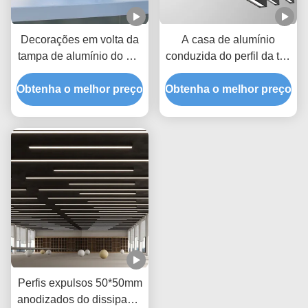
Decorações em volta da
A casa de alumínio
tampa de alumínio do PC
conduzida do perfil da tira
do diâmetro T5 60mm do
que ilumina width10mm
Obtenha o melhor preço
perfil 6063 do diodo
Obtenha o melhor preço
suspendeu o perfil de
emissor de luz
alumínio do diodo
emissor de luz
Perfis expulsos 50*50mm
anodizados do dissipador