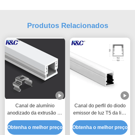
Produtos Relacionados
Canal de alumínio
Canal do perfil do diodo
anodizado da extrusão do
emissor de luz T5 da liga
perfil da tira pequena do
de alumínio 6063 com
Obtenha o melhor preço
diodo emissor de luz
Obtenha o melhor preço
tampa do difusor do PC