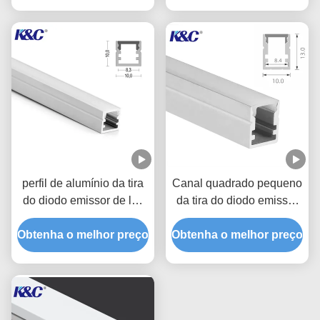
perfil de alumínio da tira
Canal quadrado pequeno
do diodo emissor de luz
da tira do diodo emissor
de 10*10mm com tampa
de luz da luz de teto
Obtenha o melhor preço
do difusor do PC de
Obtenha o melhor preço
10*13mm com difusor
PMMA