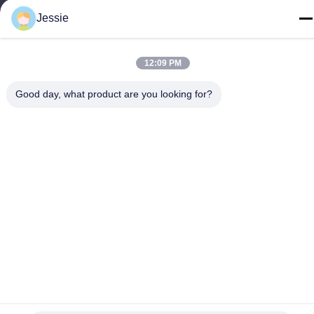
Jessie
China de Boa Qualidade perfil conduzido do alumínio da tira
12:09 PM
Fornecedor. Copyright © -2026 K&C LIGHTING TECHNOLOGY
LTD. Todos os direitos reservados.
Good day, what product are you looking for?
Política de Privacidade
|
Mapa do Site