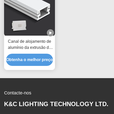
Canal de alojamento de
alumínio da extrusão do
perfil da tira do diodo
Obtenha o melhor preço
emissor de luz 6063 T5
Contacte-nos
K&C LIGHTING TECHNOLOGY LTD.