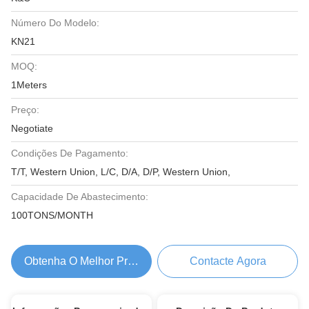
Número Do Modelo:
KN21
MOQ:
1Meters
Preço:
Negotiate
Condições De Pagamento:
T/T, Western Union, L/C, D/A, D/P, Western Union,
Capacidade De Abastecimento:
100TONS/MONTH
Obtenha O Melhor Preço
Contacte Agora