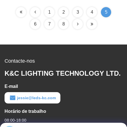
barra de luz linear
1
2
3
4
5
6
7
8
Contacte-nos
K&C LIGHTING TECHNOLOGY LTD.
E-mail
jessie@leds-kc.com
Horário de trabalho
08:00-18:00