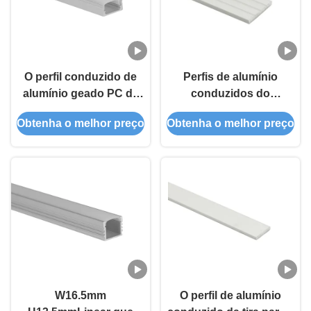
O perfil conduzido de
Perfis de alumínio
alumínio geado PC da
conduzidos do
luz de tira IP44
dissipador de calor da
Obtenha o melhor preço
Obtenha o melhor preço
conduziu o perfil de
extrusão do perfil de
alumínio
alumínio da tira
W16.5mm
O perfil de alumínio