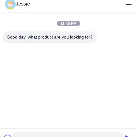
Jessie
O nosso endereço
Endereço da empresa
11:45 PM
Parque Científico FS, nº 181, 1ª Estrada Gushu, Comunidade
Guxing, Xixiang, Baoan, Shenzhen
Good day, what product are you looking for?
Endereço da Fábrica
Parque Científico FS, nº 181, 1ª Estrada Gushu, Comunidade
Guxing, Xixiang, Baoan, Shenzhen
Telefone
86-0755-22300563
China de Boa Qualidade perfil conduzido do alumínio da tira
Fornecedor. Copyright © -2026 K&C LIGHTING TECHNOLOGY
LTD. Todos os direitos reservados.