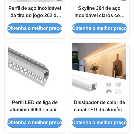
Perfil de aço inoxidável
Skyline 304 de aço
da tira do jogo 202 da
inoxidável claros com
luz da skyline do CE do
tira do diodo emissor de
Obtenha o melhor preço
Obtenha o melhor preço
ODM do OEM com PVC
luz para o comprimento
preto
customed
Perfil LED de liga de
Dissipador de calor de
alumínio 6063 T5 para
canal LED de alumínio
instalação embutida
6063-T5 com tampa de
Obtenha o melhor preço
Obtenha o melhor preço
com 50.000 horas de
PC e comprimento
trabalho
personalizado para